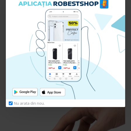
Interiorul husei este acoperit cu microfibra
special conceputa impotriva zgarieturilor si
aspectului “wet-look” ce apare in timp.
Nu arata din nou.