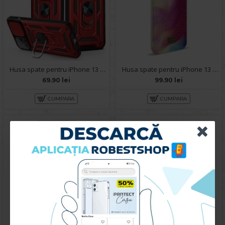
Husa spate pentru iPhone 13 Pro Max - Slide Case Rosu
Husa spate pentru iPhone 13 Pro Max- Glow case
69.90 lei
99.90 lei
CUMPARA
CUMPARA