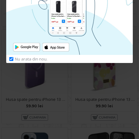
Husa spate pentru iPhone 13 Pro Max - Zip Case Gri
Husa spate pentru iPhone 13 Pro Max - Yoop Case Roz
49.90 lei
69.90 lei
CUMPARA
CUMPARA
Nu arata din nou.
Husa spate pentru iPhone 13 Pro Max - Sassy Case Mov
Husa spate pentru iPhone 13 Pro Max- Glow case
59.90 lei
99.90 lei
CUMPARA
CUMPARA