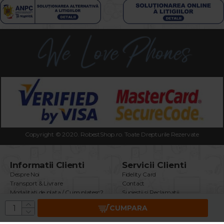
Copyright © 2020. RobestShop.ro. Toate Drepturile Rezervate
Informatii Clienti
Servicii Clienti
Despre Noi
Fidelity Card
Transport & Livrare
Contact
Modalitati de plata / Cum platesc?
Sugestii si Reclamatii
Termeni & Conditii
Intrebari Frecvente
CUMPARA
Politica Confidentialitate
Returnare Produs
Securitatea Datelor GDPR
Garantie Produse