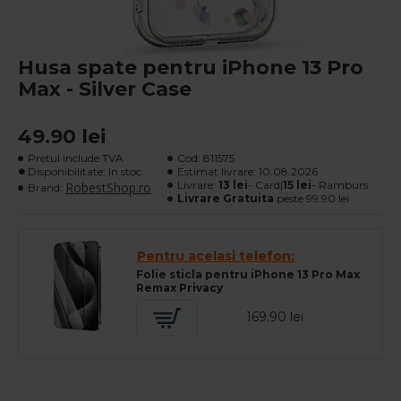
Husa spate pentru iPhone 13 Pro
Max - Silver Case
49.90 lei
Pretul include TVA
Cod:
811575
Disponibilitate: In stoc
Estimat livrare:
10.08.2026
Livrare:
13 lei
- Card|
15 lei
- Ramburs
RobestShop.ro
Brand:
Livrare Gratuita
peste 99.90 lei
Pentru acelasi telefon:
Folie sticla pentru iPhone 13 Pro Max
Remax Privacy
169.90 lei