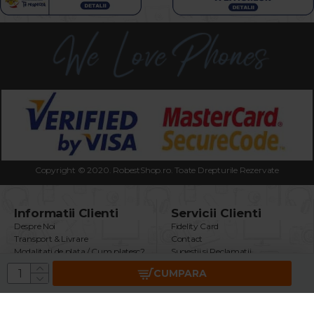
Copyright © 2020. RobestShop.ro. Toate Drepturile Rezervate
Informatii Clienti
Servicii Clienti
Despre Noi
Fidelity Card
Transport & Livrare
Contact
Modalitati de plata / Cum platesc?
Sugestii si Reclamatii
Termeni & Conditii
Intrebari Frecvente
CUMPARA
Politica Confidentialitate
Returnare Produs
Securitatea Datelor GDPR
Garantie Produse
Utilizare Cookie-uri
Brand