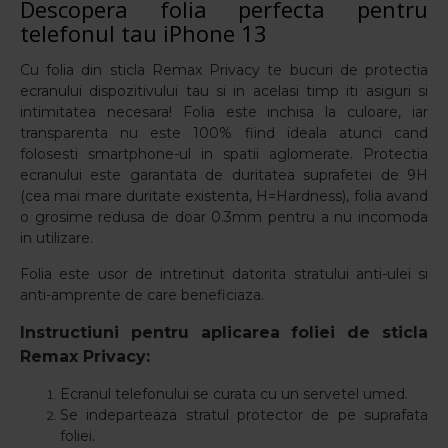
Descopera folia perfecta pentru
telefonul tau iPhone 13
Cu folia din sticla Remax Privacy te bucuri de protectia
ecranului dispozitivului tau si in acelasi timp iti asiguri si
intimitatea necesara! Folia este inchisa la culoare, iar
transparenta nu este 100% fiind ideala atunci cand
folosesti smartphone-ul in spatii aglomerate. Protectia
ecranului este garantata de duritatea suprafetei de 9H
(cea mai mare duritate existenta, H=Hardness), folia avand
o grosime redusa de doar 0.3mm pentru a nu incomoda
in utilizare.
Folia este usor de intretinut datorita stratului anti-ulei si
anti-amprente de care beneficiaza.
Instructiuni pentru aplicarea foliei de sticla
Remax Privacy:
Ecranul telefonului se curata cu un servetel umed.
Se indeparteaza stratul protector de pe suprafata
foliei.