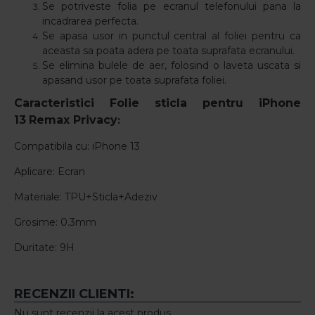
Se potriveste folia pe ecranul telefonului pana la
incadrarea perfecta.
Se apasa usor in punctul central al foliei pentru ca
aceasta sa poata adera pe toata suprafata ecranului.
Se elimina bulele de aer, folosind o laveta uscata si
apasand usor pe toata suprafata foliei.
Caracteristici Folie sticla pentru
iPhone
13
Remax Privacy
:
Compatibila cu: iPhone 13
Aplicare: Ecran
Materiale: TPU+Sticla+Adeziv
Grosime: 0.3mm
Duritate: 9H
RECENZII CLIENTI:
Nu sunt recenzii la acest produs.