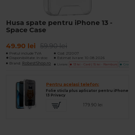
Husa spate pentru iPhone 13 -
Space Case
49.90 lei
59.90 lei
Pretul include TVA
Cod:
212007
Disponibilitate: In stoc
Estimat livrare:
10.08.2026
RobestShop.ro
Brand:
Livrare:
13 lei - Card | 15 lei - Ramburs
Gratuita
Pentru acelasi telefon:
Folie sticla plus aplicator pentru iPhone
13 Privacy
179.90 lei