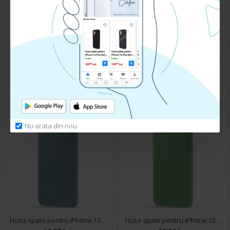
Husa spate pentru IPhone 13- Natural case
Husa spate pentru IPhone 13- Happy case
99.90 lei
119.90 lei
CUMPARA
CUMPARA
Nu arata din nou.
Husa spate pentru iPhone 13 - Silicon Line Gri
Husa spate pentru iPhone 13 - Silicon Line Verde