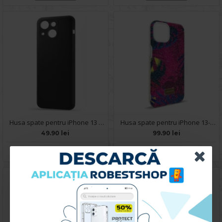
Husa spate pentru iPhone 13 - Silicon Line Negru
Husa spate pentru iPhone 13- Glow case
49.90 lei
99.90 lei
CUMPARA
CUMPARA