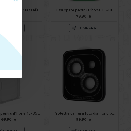
Husa spate Berlia Glaze Magsafe pentru iPhone 15 - Transparent/Negru
Husa spate pentru iPhone 15 - Lito Case Verde
199.90 lei
79.90 lei
CUMPARA
CUMPARA
Husa spate pentru iPhone 15- 360 case
Protectie camera foto diamond pentru iPhone 15
69.90 lei
99.90 lei