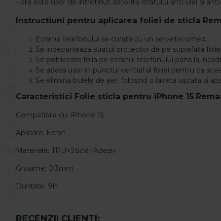
Folia este usor de intretinut datorita stratului anti-ulei si a
Instructiuni pentru aplicarea foliei de sticla Re
Ecranul telefonului se curata cu un servetel umed.
Se indeparteaza stratul protector de pe suprafata foliei
Se potriveste folia pe ecranul telefonului pana la incad
Se apasa usor in punctul central al foliei pentru ca ace
Se elimina bulele de aer, folosind o laveta uscata si ap
Caracteristici Folie sticla pentru
iPhone 15
Remax
Compatibila cu: iPhone 15
Aplicare: Ecran
Materiale: TPU+Sticla+Adeziv
Grosime: 0.3mm
Duritate: 9H
RECENZII CLIENTI: