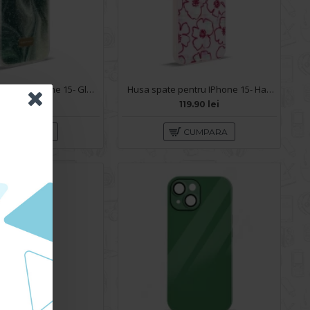
Husa spate pentru iPhone 15- Glow case
Husa spate pentru IPhone 15- Happy case
99.90 lei
119.90 lei
CUMPARA
CUMPARA