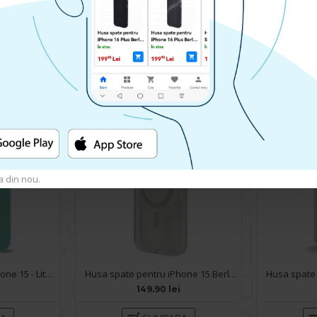
Husa spate pentru iPhone 15 - Lito Case Bleu
Husa spate pentru iPhone 15 Space Magsafe
119.90 lei
RA
CUMPARA
a din nou.
Husa spate pentru iPhone 15 - Lito Case Turcoaz
Husa spate pentru iPhone 15 Berlia Sheen Magsafe - Transparent/Alb
149.90 lei