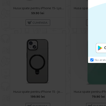
Husa spate pentru iPhone 15- Lys case Mov
59.90 lei
79.90 lei
CUMPARA
CUMPA
Nu arat
Husa spate pentru iPhone 15 - Joyroom Magsafe transparent black
199.90 lei
79.90 lei