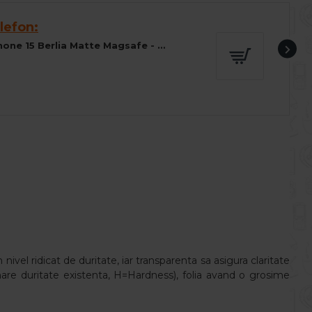
lefon:
Husa spate pentru iPhone 15 Berlia Matte Magsafe - Semitransparent/Gri
 nivel ridicat de duritate, iar transparenta sa asigura claritate
 mare duritate existenta, H=Hardness), folia avand o grosime