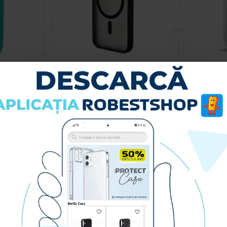
Husa spate pentru iPhone 15 Silicon Line - Turcoaz
Husa spate pentru iPhone 15 Berlia Matte Magsafe - Semitransparent/Negru
219.90 lei
RA
CUMPARA