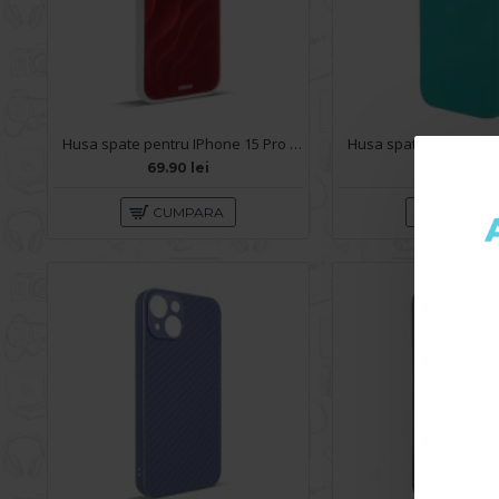
Husa spate pentru IPhone 15 Pro Max- Dun case Rosu
69.90 lei
59.90 lei
CUMPARA
CUMPA