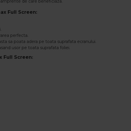
nti-amprente de care beneficiaza.
max Full Screen:
.
rarea perfecta.
asta sa poata adera pe toata suprafata ecranului.
asand usor pe toata suprafata foliei.
 Full Screen
: