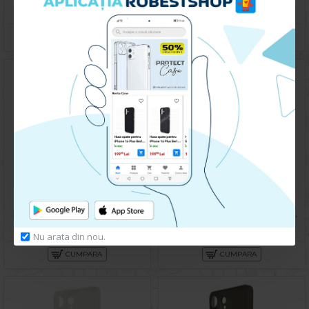
359.90 lei
129.90 lei
CUMPARA
CUMPARA
Husa spate pentru Samsung Galaxy S26 Ultra Matte Case Magsafe - Semitransparent/Purple
Husa spate pentru Samsung Galaxy S26 Ultra Keephone Magpro - Negru
129.90 lei
249.90 lei
Nu arata din nou.
CUMPARA
CUMPARA