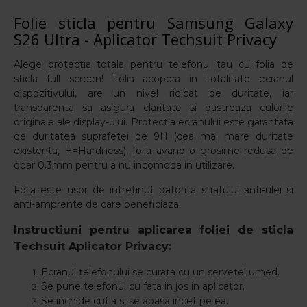
Folie sticla pentru Samsung Galaxy
S26 Ultra - Aplicator Techsuit Privacy
Alege protectia totala pentru telefonul tau cu folia de
sticla full screen! Folia acopera in totalitate ecranul
dispozitivului, are un nivel ridicat de duritate, iar
transparenta sa asigura claritate si pastreaza culorile
originale ale display-ului. Protectia ecranului este garantata
de duritatea suprafetei de 9H (cea mai mare duritate
existenta, H=Hardness), folia avand o grosime redusa de
doar 0.3mm pentru a nu incomoda in utilizare.
Folia este usor de intretinut datorita stratului anti-ulei si
anti-amprente de care beneficiaza.
Instructiuni pentru aplicarea foliei de sticla
Techsuit Aplicator Privacy:
Ecranul telefonului se curata cu un servetel umed.
Se pune telefonul cu fata in jos in aplicator.
Se inchide cutia si se apasa incet pe ea.