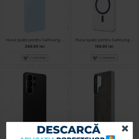
Husa spate pentru Samsung Galaxy S26 Ultra Silicon Magnet Case - Sky Blue
Husa spate pentru Samsung Galaxy S26 Ultra Berlia Sheen Magsafe - Transparent/Mov
269.90 lei
159.90 lei
CUMPARA
CUMPARA
Husa spate pentru Samsung Galaxy S26 Ultra Keephone Kevilar Magsafe - Negru
Husa spate pentru Samsung Galaxy S26 Ultra Matte Case Magsafe - Semitransparent/Gri