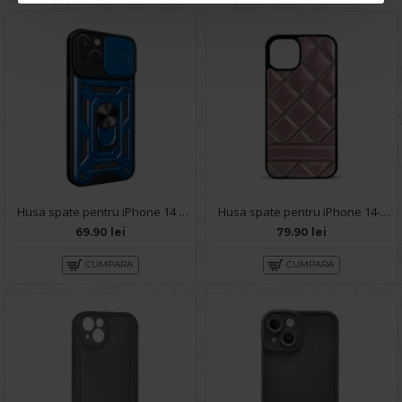
Husa spate pentru iPhone 14 - Slide Case Albastru Deschis
Husa spate pentru iPhone 14- Tomo case Roz
69.90 lei
79.90 lei
CUMPARA
CUMPARA