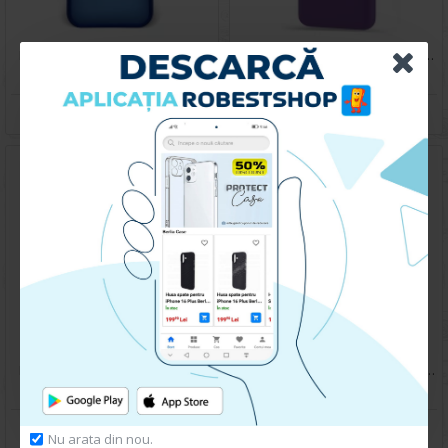
Husa spate pentru iPhone 14 - Catwalk Case Albastru
Husa spate pentru iPhone 14 - Silicon Line Mov
49.90 lei
59.90 lei
CUMPARA
CUMPARA
Husa spate pentru iPhone 14- Drop case Kickstand Gri
Husa spate pentru iPhone 14- Drop case Kickstand Albastru
69.90 lei
69.90 lei
CUMPARA
CUMPARA
Nu arata din nou.