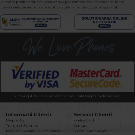
de catre producator fara preaviz sau pot contine erori de operare. Toate
promotiile prezente in site sunt valabile in limita stocului disponibil.
Copyright © 2020. RobestShop.ro. Toate Drepturile Rezervate
Informatii Clienti
Servicii Clienti
Despre Noi
Fidelity Card
Transport & Livrare
Contact
Modalitati de plata / Cum platesc?
Sugestii si Reclamatii