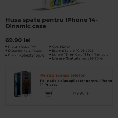
Husa spate pentru IPhone 14-
Dinamic case
69.90 lei
Pretul include TVA
Cod:
812424
Disponibilitate: In stoc
Estimat livrare:
10.08.2026
Livrare:
13 lei
- Card|
15 lei
- Ramburs
RobestShop.ro
Brand:
Livrare Gratuita
peste 99.90 lei
Pentru acelasi telefon:
Folie sticla plus aplicator pentru iPhone
14 Privacy
179.90 lei