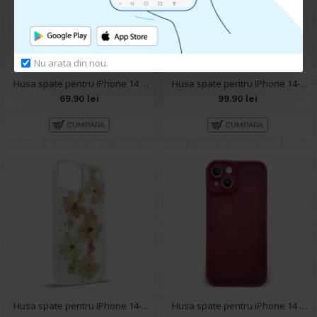
Nu arata din nou.
Husa spate pentru iPhone 14 - Slide Case Negru
Husa spate pentru IPhone 14- Natural case
69.90 lei
99.90 lei
CUMPARA
CUMPARA
Husa spate pentru IPhone 14- Natural case
Husa spate pentru iPhone 14 - Catwalk Case Visiniu