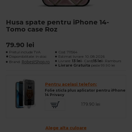
Husa spate pentru iPhone 14-
Tomo case Roz
79.90 lei
Pretul include TVA
Cod:
711564
Disponibilitate: In stoc
Estimat livrare:
10.08.2026
Livrare:
13 lei
- Card|
15 lei
- Ramburs
RobestShop.ro
Brand:
Livrare Gratuita
peste 99.90 lei
Pentru acelasi telefon:
Folie sticla plus aplicator pentru iPhone
14 Privacy
179.90 lei
Alege alta culoare