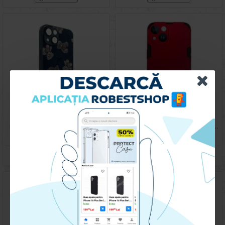
Husa spate pentru IPhone 14- Happy case
Husa spate pentru iPhone 14 - Mantis Case Rosu / Negru
119.90 lei
59.90 lei
CUMPARA
CUMPARA