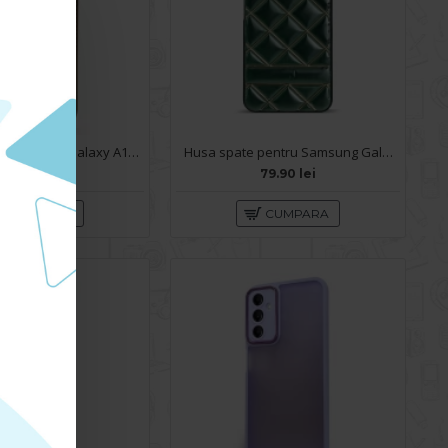
Husa pentru Samsung Galaxy A14 - Carte X-Power Gold
Husa spate pentru Samsung Galaxy A14- Tomo Case Verde
59.90 lei
79.90 lei
CUMPARA
CUMPARA