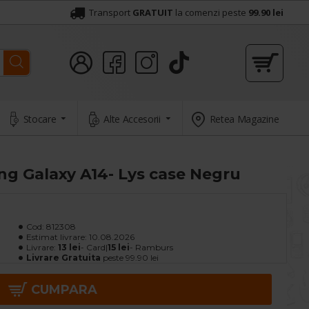
Transport
GRATUIT
la comenzi peste
99.90 lei
Stocare
Alte Accesorii
Retea Magazine
g Galaxy A14- Lys case Negru
Cod:
812308
Estimat livrare:
10.08.2026
Livrare:
13 lei
- Card|
15 lei
- Ramburs
Livrare Gratuita
peste 99.90 lei
CUMPARA