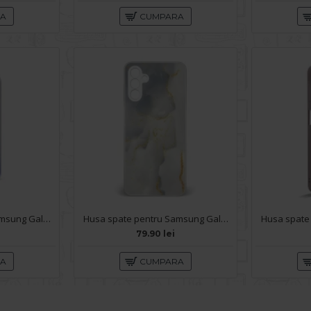
RA
CUMPARA
Husa spate pentru Samsung Galaxy A14- IGLOO Case Multicolor
Husa spate pentru Samsung Galaxy A14- Deli Case Gold
79.90 lei
RA
CUMPARA