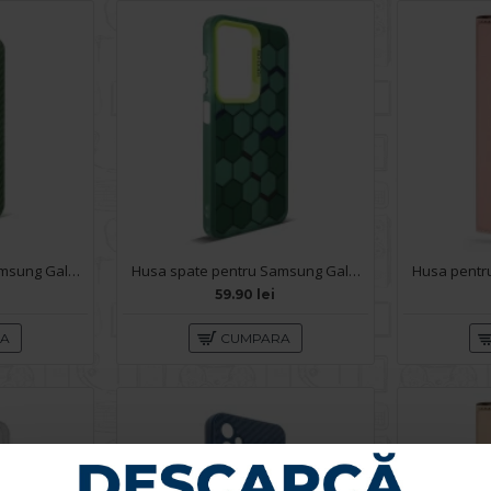
Husa spate pentru Samsung Galaxy A14- Lys case Verde
Husa spate pentru Samsung Galaxy A14- Bozo case Verde
59.90 lei
RA
CUMPARA