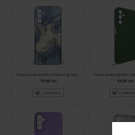
Husa spate pentru Samsung Galaxy A14- Deli Case Albastru
79.90 lei
59.90 lei
CUMPARA
CUMPA