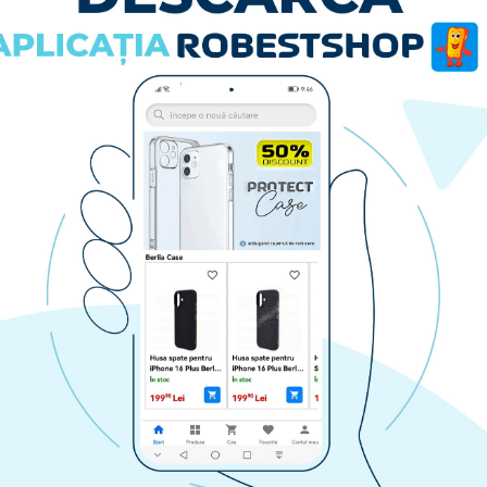
Husa spate pentru Samsung Galaxy A14- Dazzle case
Husa spate pentru Samsung Galaxy A14- Lys case Albastru
59.90 lei
RA
CUMPARA