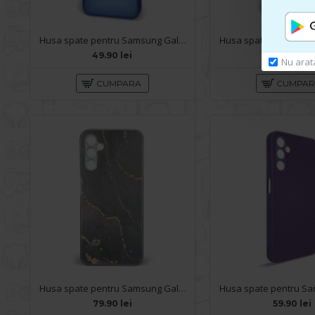
Husa spate pentru Samsung Galaxy A14- Catwalk Case Albastru
49.90 lei
49.90 lei
Nu arat
CUMPARA
CUMPA
Husa spate pentru Samsung Galaxy A14- Deli Case Gold Black
79.90 lei
59.90 lei