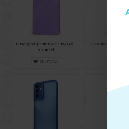
Husa spate pentru Samsung Galaxy A14- Lito Case Mov
79.90 lei
79.90 lei
CUMPARA
CUMPA