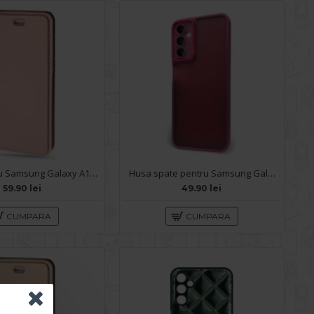
Husa pentru Samsung Galaxy A14 - Carte X-Power Rose
Husa spate pentru Samsung Galaxy A14- Catwalk Case Visiniu
59.90 lei
49.90 lei
CUMPARA
CUMPARA