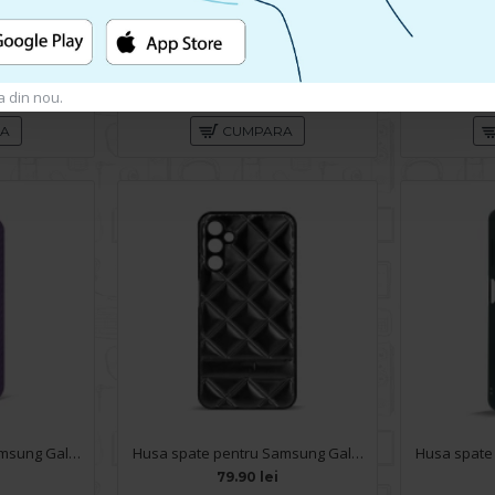
Husa spate pentru Samsung Galaxy A14- Catwalk Case Visiniu
Husa spate pentru Samsung Galaxy A14- Catwalk Case Albastru
49.90 lei
a din nou.
RA
CUMPARA
Husa spate pentru Samsung Galaxy A14- Lys case Mov
Husa spate pentru Samsung Galaxy A14- Tomo Case Negru
79.90 lei