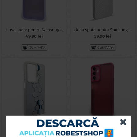
Husa spate pentru Samsung Galaxy A14- Catwalk Case Mov
Husa spate pentru Samsung Galaxy A14- Lys case Alb
49.90 lei
59.90 lei
CUMPARA
CUMPARA
Husa spate pentru Samsung Galaxy A14- Bozo case Alb
Husa spate pentru Samsung Galaxy A14- Catwalk Case Visiniu
59.90 lei
49.90 lei