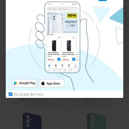
CUMPARA
CUMPARA
Husa spate pentru Samsung A14 - Misty Case
Husa spate pentru Samsung Galaxy A14- Happy case
49.90 lei
119.90 lei
Nu arata din nou.
CUMPARA
CUMPARA