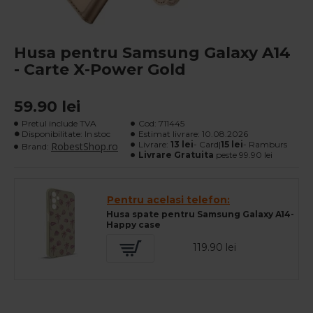
Husa pentru Samsung Galaxy A14
- Carte X-Power Gold
59.90 lei
Pretul include TVA
Cod:
711445
Disponibilitate: In stoc
Estimat livrare:
10.08.2026
Livrare:
13 lei
- Card|
15 lei
- Ramburs
RobestShop.ro
Brand:
Livrare Gratuita
peste 99.90 lei
Pentru acelasi telefon:
Husa spate pentru Samsung Galaxy A14-
Happy case
119.90 lei