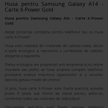
Husa pentru Samsung Galaxy A14 -
Carte X-Power Gold
Husa pentru
Samsung Galaxy A14
- Carte X-Power
Gold
Alege protectia completa pentru telefonul tau cu husa
carte X-Power!
Husa este realizata din materiale de calitate inalta, silicon
si piele ecologica si reprezinta o combinatie de calitate,
eleganta si siguranta.
Pielea ecologica are proprietati anti-amprenta si nu retine
murdaria sau praful, iar husa acopera complet telefonul,
protejand ecranul impotriva zgarieturilor si a socurilor
datorita gelului moale din interior.
In plus, husa carte X-Power este foarte practica, aceasta
poate fi pliata sub forma de stand pentru selfie-uri,
conferinte video sau vizionare de videoclipuri.
Decupajele specifice sunt foarte precise, telefonul