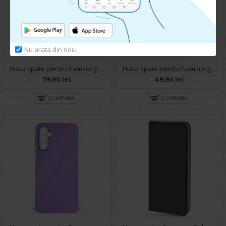
Nu arata din nou.
Husa spate pentru Samsung Galaxy A14- Deli Case Gold
Husa spate pentru Samsung Galaxy A14- Glace case Verde
79.90 lei
49.90 lei
CUMPARA
CUMPARA