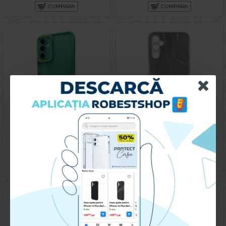
CUMPARA
CUMPARA
Husa spate pentru Samsung Galaxy A14- Catwalk Case Verde
Husa spate pentru Samsung Galaxy A14- Deli Case Gold Black
49.90 lei
79.90 lei
CUMPARA
CUMPARA