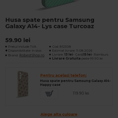
Husa spate pentru Samsung
Galaxy A14- Lys case Turcoaz
59.90 lei
Pretul include TVA
Cod:
812308
Disponibilitate: In stoc
Estimat livrare:
11.08.2026
Livrare:
13 lei
- Card|
15 lei
- Ramburs
RobestShop.ro
Brand:
Livrare Gratuita
peste 99.90 lei
Pentru acelasi telefon:
Husa spate pentru Samsung Galaxy A14-
Happy case
119.90 lei
Alege alta culoare