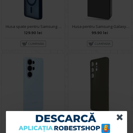
Husa spate pentru Samsung Galaxy S26 Ultra Matte Case Magsafe - Semitransparent/Blue
Husa pentru Samsung Galaxy S26 Ultra - Carte X-Power Negru
129.90 lei
99.90 lei
CUMPARA
CUMPARA
Husa spate pentru Samsung Galaxy S26 Ultra Silicon Magnet Case - Sky Blue
Husa spate pentru Samsung Galaxy S26 Ultra Keephone Airskin - Black
269.90 lei
199.90 lei