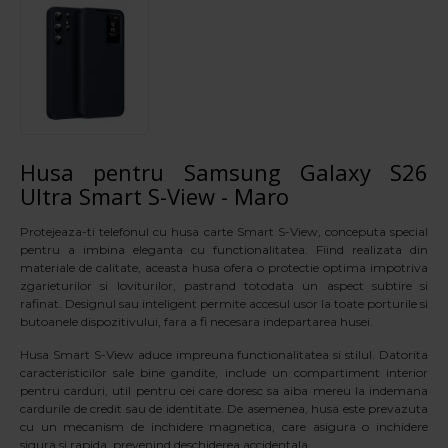
Husa pentru Samsung Galaxy S26
Ultra Smart S-View - Maro
Protejeaza-ti telefonul cu husa carte Smart S-View, conceputa special
pentru a imbina eleganta cu functionalitatea. Fiind realizata din
materiale de calitate, aceasta husa ofera o protectie optima impotriva
zgarieturilor si loviturilor, pastrand totodata un aspect subtire si
rafinat. Designul sau inteligent permite accesul usor la toate porturile si
butoanele dispozitivului, fara a fi necesara indepartarea husei.
Husa Smart S-View aduce impreuna functionalitatea si stilul. Datorita
caracteristicilor sale bine gandite, include un compartiment interior
pentru carduri, util pentru cei care doresc sa aiba mereu la indemana
cardurile de credit sau de identitate. De asemenea, husa este prevazuta
cu un mecanism de inchidere magnetica, care asigura o inchidere
sigura si rapida, prevenind deschiderea accidentala.