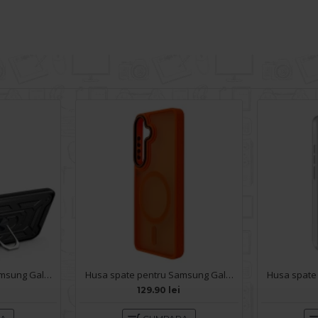
Husa spate pentru Samsung Galaxy S26 - Slide Case Negru
Husa spate pentru Samsung Galaxy S26 Matte Case Magsafe - Semitransparent/Orange
129.90 lei