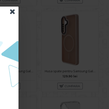
CUMPARA
CUMPARA
Husa spate pentru Samsung Galaxy S26 Silicon Magnet Case - Sky Blue
Husa spate pentru Samsung Galaxy S26 Matte Case Magsafe - Semitransparent/Rose
269.90 lei
129.90 lei
CUMPARA
CUMPARA