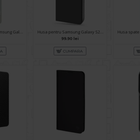
Husa spate pentru Samsung Galaxy S26 Syro Magsafe - Alb/Semitransparent
Husa pentru Samsung Galaxy S26 - Carte X-Power Negru
99.90 lei
RA
CUMPARA