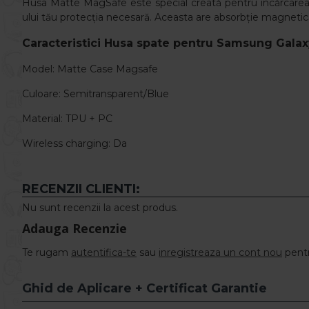
Husa Matte MagSafe este special creată pentru încărcarea wi
ului tău protecția necesară. Aceasta are absorbție magnetică,
Caracteristici
Husa spate pentru Samsung Galax
Model: Matte Case
Magsafe
Culoare: Semitransparent/Blue
Material: TPU + PC
Wireless charging: Da
RECENZII CLIENTI:
Nu sunt recenzii la acest produs.
Adauga Recenzie
Te rugam
autentifica-te
sau
inregistreaza un cont nou
pentr
Ghid de Aplicare + Certificat Garantie