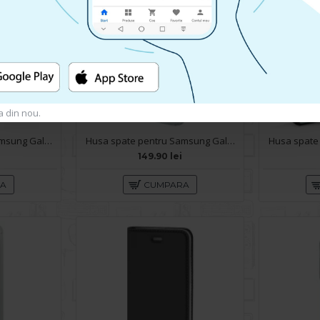
a din nou.
Husa spate pentru Samsung Galaxy S26 Keephone SkinPro - Gri
Husa spate pentru Samsung Galaxy S26 Remax Cristal - Transparent
149.90 lei
RA
CUMPARA