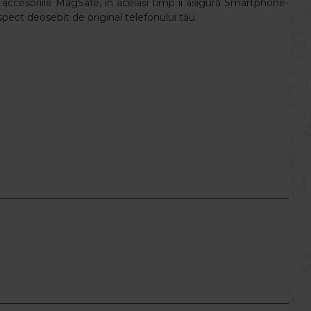
 accesoriile MagSafe, în același timp îi asigură Smartphone-
pect deosebit de original telefonului tău.