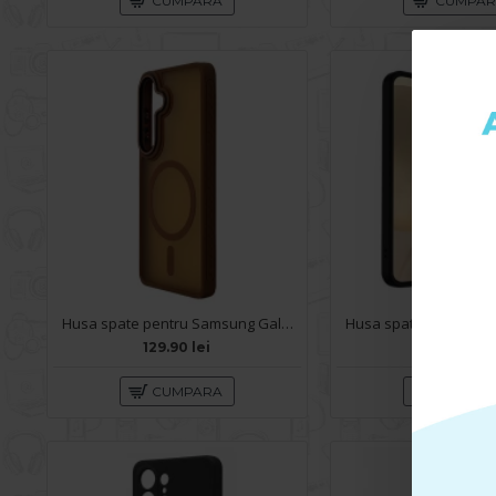
CUMPARA
CUMPA
Husa spate pentru Samsung Galaxy S26 Matte Case Magsafe - Semitransparent/Gold
129.90 lei
249.90 le
CUMPARA
CUMPA