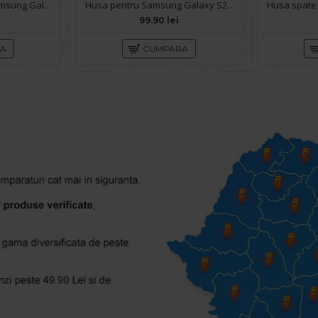
Husa spate pentru Samsung Galaxy S26 Keephone Kevilar Magsafe - Negru
Husa pentru Samsung Galaxy S26 Techsuit Case X-Power - Negru
99.90 lei
RA
CUMPARA