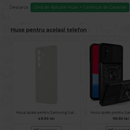
Descarca
Ghid de Aplicare Huse + Certificat de Garantie
Huse pentru acelasi telefon
Husa spate pentru Samsung Galaxy S26 - Clear Case
49.90 lei
99.90 lei