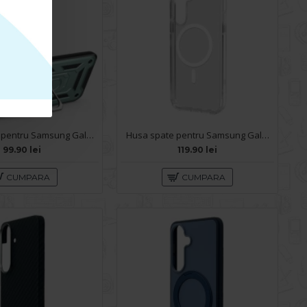
Husa spate pentru Samsung Galaxy S26 - Slide Case Vernil
Husa spate pentru Samsung Galaxy S26 Space Magsafe
99.90 lei
119.90 lei
CUMPARA
CUMPARA