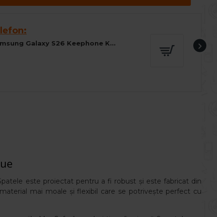
lefon:
Husa spate pentru Samsung Galaxy S26 Keephone Kevilar Magsafe - Negru
lue
patele este proiectat pentru a fi robust și este fabricat din
 material mai moale și flexibil care se potrivește perfect cu