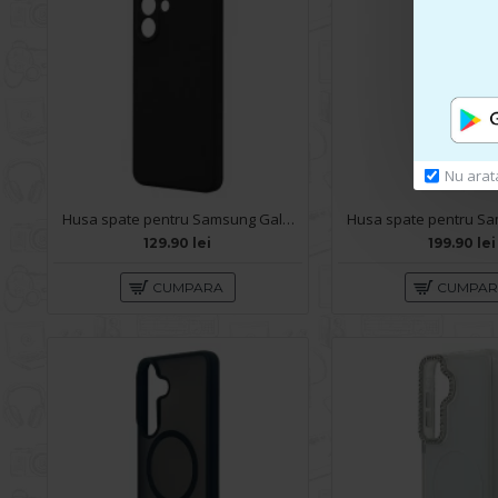
Nu arat
Husa spate pentru Samsung Galaxy S26 Ultra B-Silicon Case - Negru
129.90 lei
199.90 lei
CUMPARA
CUMPA