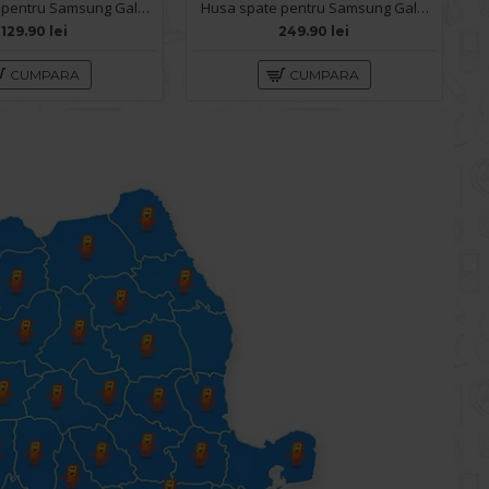
Husa spate pentru Samsung Galaxy S26 Matte Case Magsafe - Semitransparent/Gri
Husa spate pentru Samsung Galaxy S26 Guess Metal Logo - Black
129.90 lei
249.90 lei
CUMPARA
CUMPARA