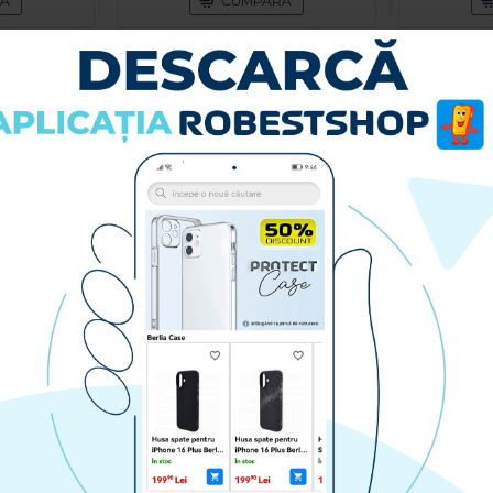
RA
CUMPARA
Husa spate pentru Samsung Galaxy S26 Keephone Magpro - Negru
Husa spate pentru Samsung Galaxy S26 Berlia 360 - Nude
i
169.90 lei
RA
CUMPARA