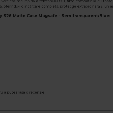
reless mai rapidă a telefonului tău, fiind compatibilă cu toate
 oferindu-i o încărcare completă, protecție extraordinară și un as
y S26 Matte Case Magsafe - Semitransparent/Blue:
u a putea lasa o recenzie