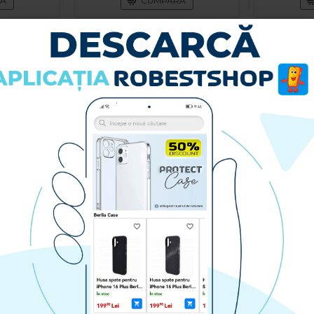
RA
CUMPARA
Husa spate pentru Samsung Galaxy S26 Ultra B-Silicon Case - Negru
Protectie camera Techsuit Full pentru Samsung Galaxy S26 - Negru
79.90 lei
RA
CUMPARA