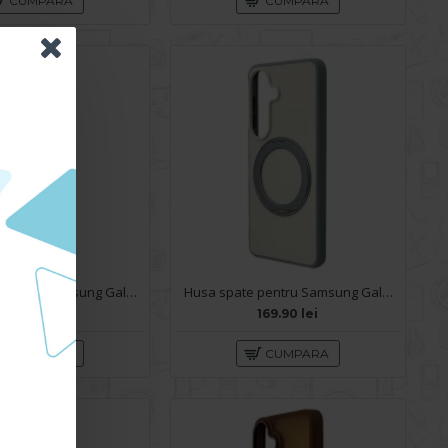
CUMPARA
CUMPARA
Husa spate pentru Samsung Galaxy S26 Silicon Magnet Case - Sky Blue
Husa spate pentru Samsung Galaxy S26 Berlia 360 - Nude
269.90 lei
169.90 lei
CUMPARA
CUMPARA