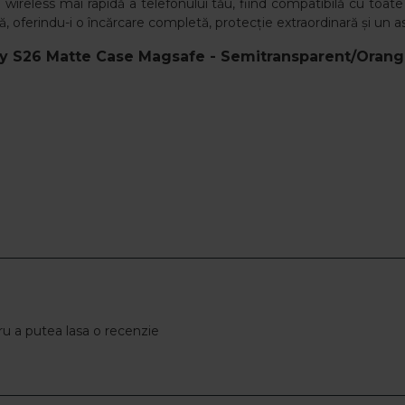
reless mai rapidă a telefonului tău, fiind compatibilă cu toate
 oferindu-i o încărcare completă, protecție extraordinară și un as
y S26 Matte Case Magsafe - Semitransparent/Orang
u a putea lasa o recenzie