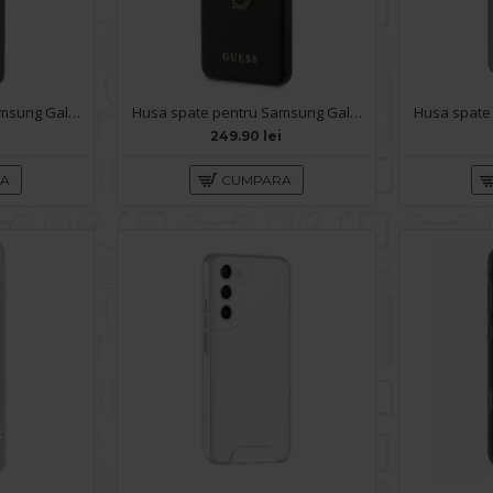
Husa spate pentru Samsung Galaxy S26 Keephone Airskin - Black
Husa spate pentru Samsung Galaxy S26 Guess Metal Logo - Black
249.90 lei
RA
CUMPARA