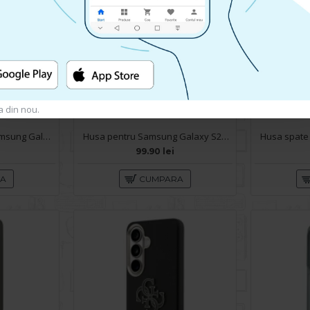
a din nou.
Husa spate pentru Samsung Galaxy S26 Keephone Kevilar Magsafe - Negru
Husa pentru Samsung Galaxy S26 Techsuit Case X-Power - Negru
99.90 lei
RA
CUMPARA