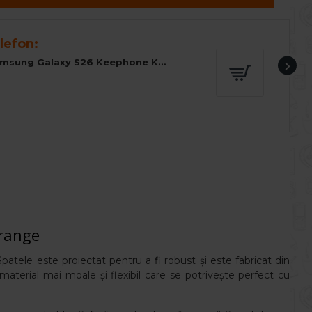
lefon:
Husa spate pentru Samsung Galaxy S26 Keephone Kevilar Magsafe - Negru
range
patele este proiectat pentru a fi robust și este fabricat din
 material mai moale și flexibil care se potrivește perfect cu