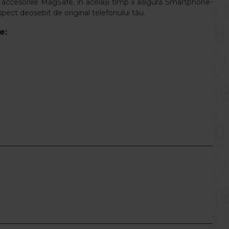
 accesoriile MagSafe, în același timp îi asigură Smartphone-
pect deosebit de original telefonului tău.
e: