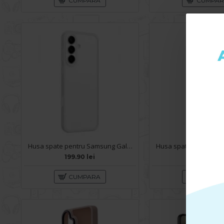
CUMPARA
CUMPA
Husa spate pentru Samsung Galaxy S26 Keephone SkinPro - Clear
199.90 lei
129.90 lei
CUMPARA
CUMPA