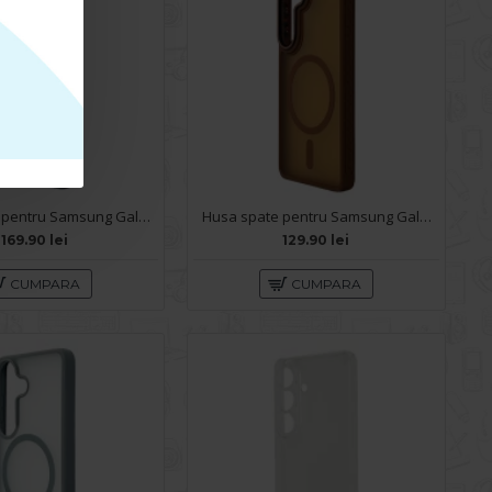
Husa spate pentru Samsung Galaxy S26 Berlia 360 - Blue
Husa spate pentru Samsung Galaxy S26 Matte Case Magsafe - Semitransparent/Gold
169.90 lei
129.90 lei
CUMPARA
CUMPARA