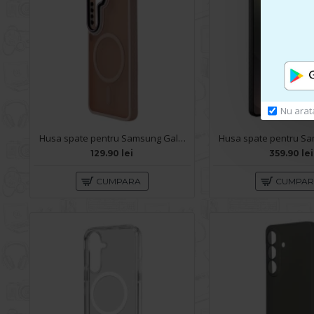
Nu arat
Husa spate pentru Samsung Galaxy S26 Matte Case Magsafe - Semitransparent/Rose
129.90 lei
359.90 lei
CUMPARA
CUMPA