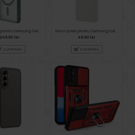
Husa spate pentru Samsung Galaxy S26 Keephone Mago Pro MagSafe - Gray
Husa spate pentru Samsung Galaxy S26 - Clear Case
249.90 lei
49.90 lei
CUMPARA
CUMPARA