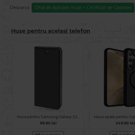
Descarca
Ghid de Aplicare Huse + Certificat de Garantie
Huse pentru acelasi telefon
Husa pentru Samsung Galaxy S26 - Carte X-Power Negru
99.90 lei
249.90 le