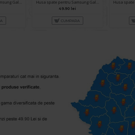
Husa spate pentru Samsung Galaxy S26 Syro Magsafe - Alb/Semitransparent
Husa spate pentru Samsung Galaxy S26 - Space Case
49.90 lei
RA
CUMPARA