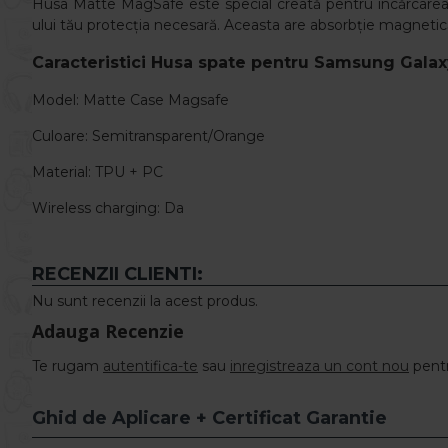
Husa Matte MagSafe este special creată pentru încărcarea wi
ului tău protecția necesară. Aceasta are absorbție magnetică,
Caracteristici
Husa spate pentru Samsung Galax
Model: Matte Case
Magsafe
Culoare: Semitransparent/Orange
Material: TPU + PC
Wireless charging: Da
RECENZII CLIENTI:
Nu sunt recenzii la acest produs.
Adauga Recenzie
Te rugam
autentifica-te
sau
inregistreaza un cont nou
pentr
Ghid de Aplicare + Certificat Garantie