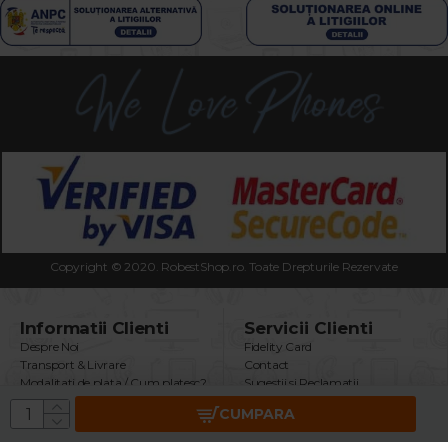
Copyright © 2020. RobestShop.ro. Toate Drepturile Rezervate
Informatii Clienti
Servicii Clienti
Despre Noi
Fidelity Card
Transport & Livrare
Contact
Modalitati de plata / Cum platesc?
Sugestii si Reclamatii
Termeni & Conditii
Intrebari Frecvente
CUMPARA
Politica Confidentialitate
Returnare Produs
Securitatea Datelor GDPR
Garantie Produse