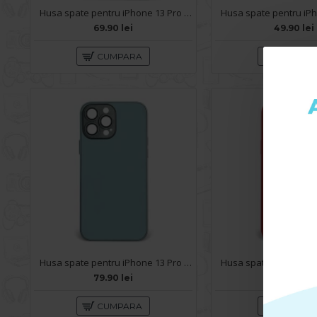
Husa spate pentru iPhone 13 Pro Max - Slide Case Rosu
69.90 lei
49.90 lei
CUMPARA
CUMPA
Husa spate pentru iPhone 13 Pro Max - Lito Case Sierra Bleu
79.90 lei
79.90 lei
CUMPARA
CUMPA