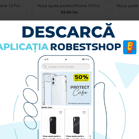
Husa spate pentru iPhone 13 Pro Max - Circle Case Mov & Alb
Husa spate pentru iPhone 13 Pro Max - Mantis Case Rosu / Negru
59.90 lei
RA
CUMPARA
Husa spate pentru iPhone 13 Pro Max - Lito Case Rosu
Husa spate pentru iPhone 13 Pro Max Motor X Case - Negru
119.90 lei
RA
CUMPARA