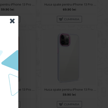
Husa spate pentru iPhone 13 Pro Max - Mantis Case Navy / Negru
Husa spate pentru iPhone 13 Pro Max - Slide Case Mov
59.90 lei
69.90 lei
CUMPARA
CUMPARA
Husa spate pentru iPhone 13 Pro Max - Lito Case Roz
Husa spate pentru iPhone 13 Pro Max - Leaf Case Mov
79.90 lei
59.90 lei
CUMPARA
CUMPARA