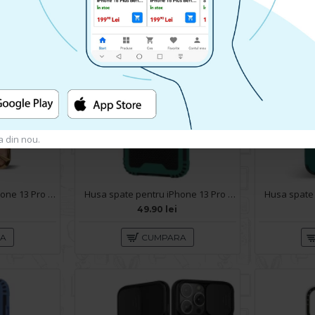
a din nou.
Husa spate pentru iPhone 13 Pro Max - Yoop Case Gold
Husa spate pentru iPhone 13 Pro Max - Zip Case Verde
49.90 lei
RA
CUMPARA