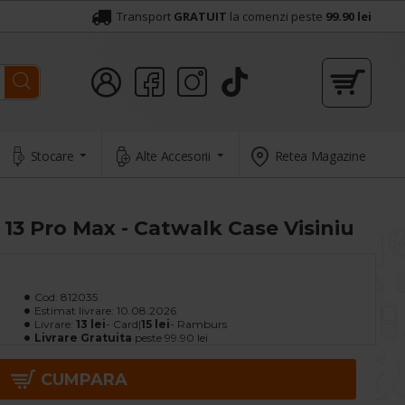
Transport
GRATUIT
la comenzi peste
99.90 lei
Stocare
Alte Accesorii
Retea Magazine
13 Pro Max - Catwalk Case Visiniu
Cod:
812035
Estimat livrare:
10.08.2026
Livrare:
13 lei
- Card|
15 lei
- Ramburs
Livrare Gratuita
peste 99.90 lei
CUMPARA