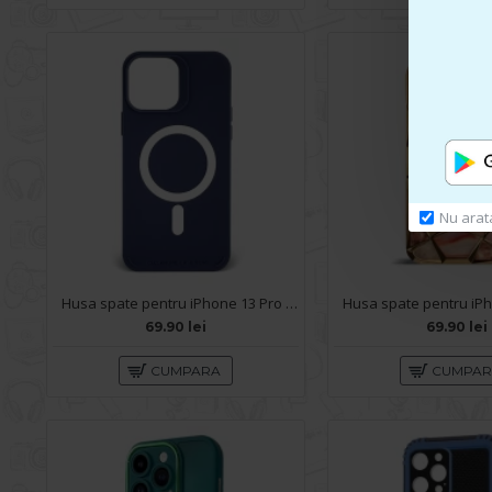
Nu arat
Husa spate pentru iPhone 13 Pro Max - YOTOO Case Albastru
69.90 lei
69.90 lei
CUMPARA
CUMPA