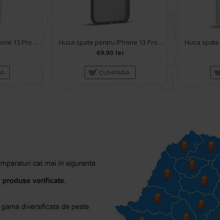
Husa spate pentru iPhone 13 Pro Max Baseus Liquid Silica Gel - Roz
Husa spate pentru IPhone 13 Pro Max- KiLi case Negru
69.90 lei
RA
CUMPARA