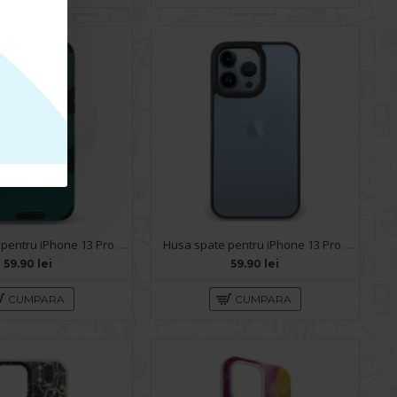
Husa spate pentru iPhone 13 Pro Max - Mantis Case Verde Crud / Negru
Husa spate pentru iPhone 13 Pro Max - Leaf Case Negru
59.90 lei
59.90 lei
CUMPARA
CUMPARA