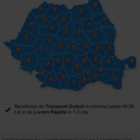
Specificatiile tehnice au caracter informativ si nu pot fi garantate ca fiind