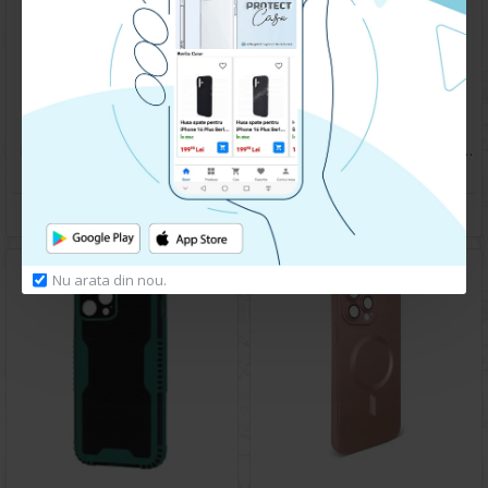
Husa spate pentru iPhone 13 Pro Max - Leaf Case Roz
Husa spate pentru iPhone 13 Pro Max - Silicon Line Rosu
59.90 lei
49.90 lei
CUMPARA
CUMPARA
Nu arata din nou.