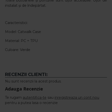
Toate butoanele și porturile sunt ușor accesibile. Ușor de
instalat și de îndepărtat.
Caracteristici:
Model: Catwalk Case
Material: PC + TPU
Culoare: Verde
RECENZII CLIENTI:
Nu sunt recenzii la acest produs.
Adauga Recenzie
Te rugam
autentifica-te
sau
inregistreaza un cont nou
pentru a putea lasa o recenzie