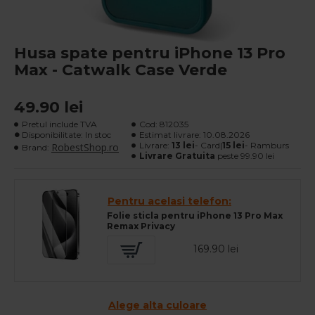
Husa spate pentru iPhone 13 Pro
Max - Catwalk Case Verde
49.90 lei
Pretul include TVA
Cod:
812035
Disponibilitate: In stoc
Estimat livrare:
10.08.2026
Livrare:
13 lei
- Card|
15 lei
- Ramburs
RobestShop.ro
Brand:
Livrare Gratuita
peste 99.90 lei
Pentru acelasi telefon:
Folie sticla pentru iPhone 13 Pro Max
Remax Privacy
169.90 lei
Alege alta culoare