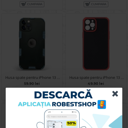
CUMPARA
CUMPARA
Husa spate pentru iPhone 13 Pro Max - Mantis Case Verde Negru / Bleu
Husa spate pentru iPhone 13 Pro Max - Zip Case Rosu
59.90 lei
49.90 lei
CUMPARA
CUMPARA