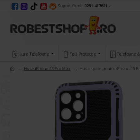
Suport clienti:
0251.417621
Huse Telefoane
Folii Protectie
Telefoane &
Huse iPhone 13 Pro Max
Husa spate pentru iPhone 13 Pr