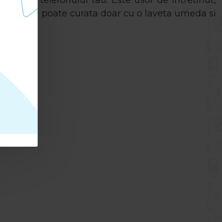
ecesara telefonului tau. Este usor de intretinut,
arie
si se poate curata doar cu o laveta umeda si