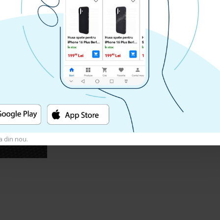
minimalist, care sa ofere siguranta n
nu retine amprente, praf sau murd
o solutie de detergent.
Caracteristici:
Model: Zip Case
Material: Silicon + Policarbonat
Culoare: Bleu + Negru
a din nou.