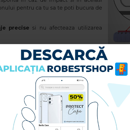
porita in caz de impact si in acelasi
nului pentru ca tu sa te poti bucura de
je precise
si nu afecteaza utilizarea
Husa spate
Zip Case
este alegera po