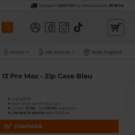
Transport
GRATUIT
la comenzi peste
99.90 lei
Stocare
Alte Accesorii
Retea Magazine
13 Pro Max - Zip Case Bleu
Cod:
811710
Estimat livrare:
07.08.2026
Livrare:
13 lei
- Card|
15 lei
- Ramburs
Livrare Gratuita
peste 99.90 lei
CUMPARA