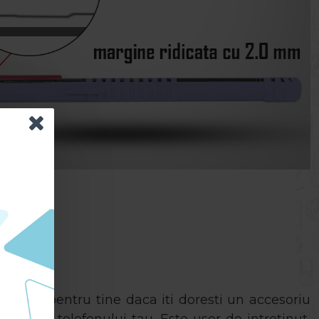
trivita pentru tine daca iti doresti un accesoriu