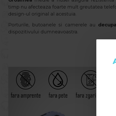
Grosimea
medie a husei asigura rezistenta s
timp nu afecteaza foarte mult greutatea telefo
design-ul original al acestuia.
Porturile, butoanele si camerele au
decupa
dispozitivului dumneavoastra.