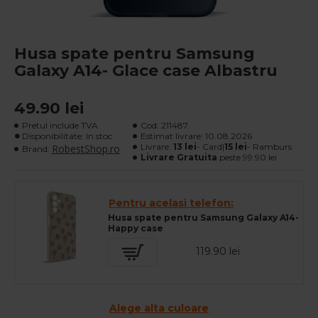
Husa spate pentru Samsung
Galaxy A14- Glace case Albastru
49.90 lei
Pretul include TVA
Cod:
211487.
Disponibilitate: In stoc
Estimat livrare:
10.08.2026
Livrare:
13 lei
- Card|
15 lei
- Ramburs
RobestShop.ro
Brand:
Livrare Gratuita
peste 99.90 lei
Pentru acelasi telefon:
Husa spate pentru Samsung Galaxy A14-
Happy case
119.90 lei
Alege alta culoare