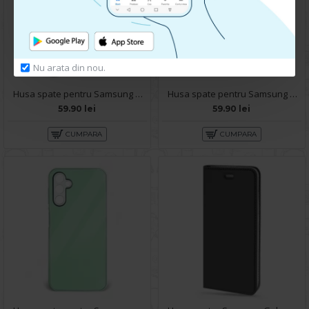
Nu arata din nou.
Husa spate pentru Samsung Galaxy A14- Bozo case Alb
Husa spate pentru Samsung Galaxy A14- Lys case Roz
59.90 lei
59.90 lei
CUMPARA
CUMPARA