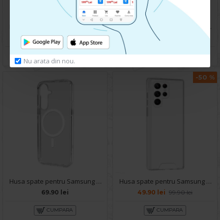
Husa spate pentru Samsung Galaxy S25 Space Magsafe
Husa spate pentru Samsung Galaxy S25 Berlia Magsafe Series - Transparent
119.90 lei
199.90 lei
CUMPARA
CUMPARA
Nu arata din nou.
-50 %
Husa spate pentru Samsung Galaxy S25 - Clear Magsafe
Husa spate pentru Samsung Galaxy S25 Ultra - Space Case
69.90 lei
49.90 lei
99.90 lei
CUMPARA
CUMPARA