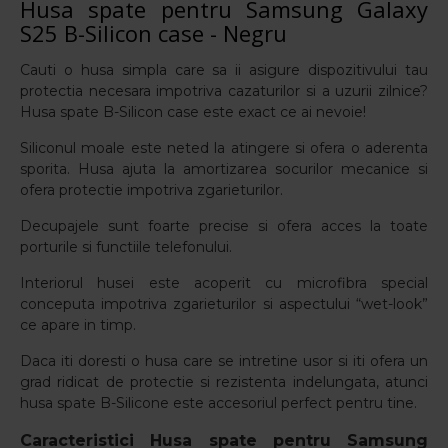
Husa spate pentru Samsung Galaxy
S25 B-Silicon case - Negru
Cauti o husa simpla care sa ii asigure dispozitivului tau
protectia necesara impotriva cazaturilor si a uzurii zilnice?
Husa spate B-Silicon case este exact ce ai nevoie!
Siliconul moale este neted la atingere si ofera o aderenta
sporita. Husa ajuta la amortizarea socurilor mecanice si
ofera protectie impotriva zgarieturilor.
Decupajele sunt foarte precise si ofera acces la toate
porturile si functiile telefonului.
Interiorul husei este acoperit cu microfibra special
conceputa impotriva zgarieturilor si aspectului “wet-look”
ce apare in timp.
Daca iti doresti o husa care se intretine usor si iti ofera un
grad ridicat de protectie si rezistenta indelungata, atunci
husa spate B-Silicone este accesoriul perfect pentru tine.
Caracteristici
Husa spate pentru Samsung