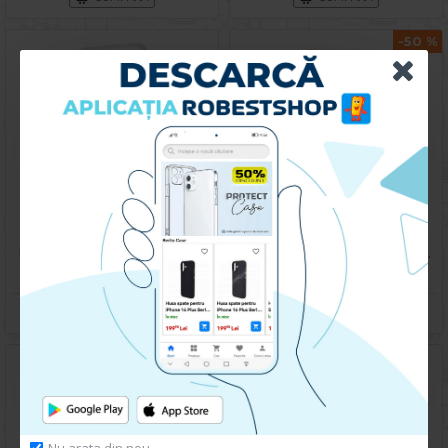
-50 %
Husa spate pentru Samsung Galaxy S25 - Clear Case
Husa spate pentru Samsung Galaxy S25 - Space Case
49.90 lei
49.90 lei
99.90 lei
CUMPARA
CUMPARA
Nu arata din nou.