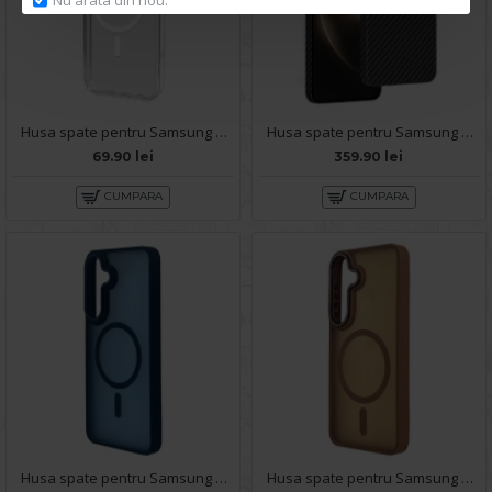
Husa spate pentru Samsung Galaxy S25 - Clear Magsafe
Husa spate pentru Samsung Galaxy S25 Keephone Kevilar Magsafe - Negru
69.90 lei
359.90 lei
CUMPARA
CUMPARA
Husa spate pentru Samsung Galaxy S25 Matte Case Magsafe - Semitransparent/Albastru
Husa spate pentru Samsung Galaxy S25 Matte Case Magsafe - Semitransparent/Auriu