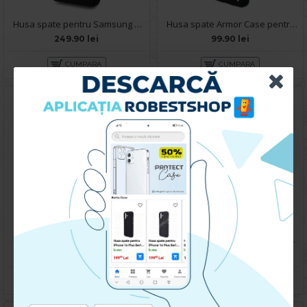
Husa spate pentru Samsung Galaxy S25 Guess Metal Logo - Negru
Husa spate Armor Case pentru Samsung Galaxy S25 - Negru
249.90 lei
99.90 lei
CUMPARA
CUMPARA
Husa spate pentru Samsung Galaxy S25 - Dare Case
Husa spate pentru Samsung Galaxy S25 - Clear Magsafe
39.90 lei
69.90 lei
CUMPARA
CUMPARA