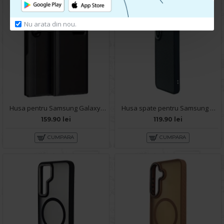
Nu arata din nou.
Husa pentru Samsung Galaxy S25 Smart S-View - Negru
Husa spate pentru Samsung Galaxy S25 Motor X Case - Negru
159.90 lei
119.90 lei
CUMPARA
CUMPARA