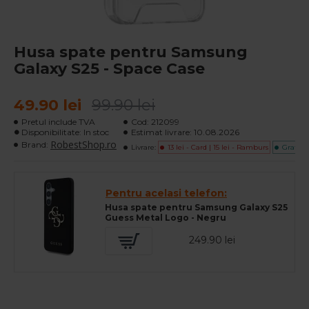
Husa spate pentru Samsung
Galaxy S25 - Space Case
49.90 lei
99.90 lei
Pretul include TVA
Cod:
212099
Disponibilitate: In stoc
Estimat livrare:
10.08.2026
RobestShop.ro
Brand:
Livrare:
13 lei - Card | 15 lei - Ramburs
Gratuita
Pentru acelasi telefon:
Husa spate pentru Samsung Galaxy S25
Guess Metal Logo - Negru
249.90 lei