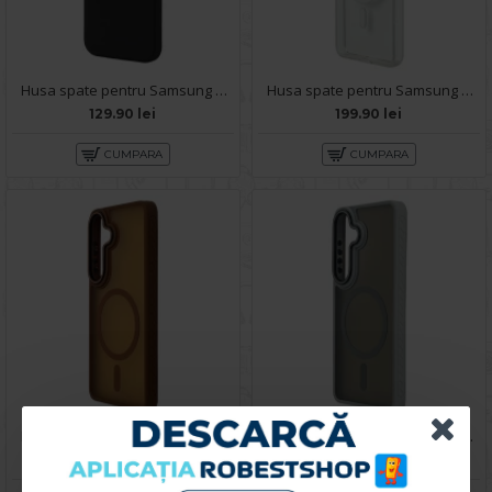
Husa spate pentru Samsung Galaxy S26 B-Silicon Case - Negru
Husa spate pentru Samsung Galaxy S26 Berlia Magsafe Series - Transparent
129.90 lei
199.90 lei
CUMPARA
CUMPARA
Husa spate pentru Samsung Galaxy S26 Matte Case Magsafe - Semitransparent/Gold
Husa spate pentru Samsung Galaxy S26 Matte Case Magsafe - Semitransparent/Gri
129.90 lei
129.90 lei