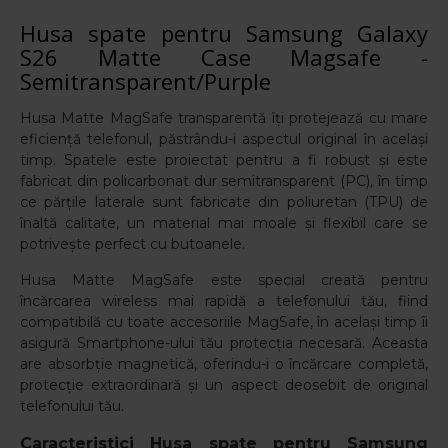
Husa spate pentru Samsung Galaxy
S26 Matte Case Magsafe -
Semitransparent/Purple
Husa Matte
MagSafe transparentă îți protejează cu mare
eficiență telefonul, păstrându-i aspectul original în același
timp. Spatele este proiectat pentru a fi robust și este
fabricat din policarbonat dur semitransparent (PC), în timp
ce părțile laterale sunt fabricate din poliuretan (TPU) de
înaltă calitate, un material mai moale și flexibil care se
potrivește perfect cu butoanele.
Husa Matte MagSafe este special creată pentru
încărcarea wireless mai rapidă a telefonului tău, fiind
compatibilă cu toate accesoriile MagSafe, în același timp îi
asigură Smartphone-ului tău protecția necesară. Aceasta
are absorbție magnetică, oferindu-i o încărcare completă,
protecție extraordinară și un aspect deosebit de original
telefonului tău.
Caracteristici
Husa spate pentru Samsung