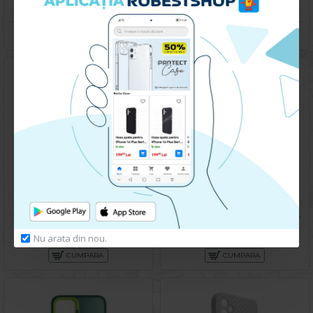
49.90 lei
49.90 lei
CUMPARA
CUMPARA
Husa spate pentru Samsung Galaxy A14- Deli Case Gold
Husa spate pentru Samsung Galaxy A14- Lito Case Alb
79.90 lei
79.90 lei
Nu arata din nou.
CUMPARA
CUMPARA