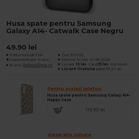
Husa spate pentru Samsung
Galaxy A14- Catwalk Case Negru
49.90 lei
Pretul include TVA
Cod:
812095..
Disponibilitate: In stoc
Estimat livrare:
10.08.2026
Livrare:
13 lei
- Card|
15 lei
- Ramburs
RobestShop.ro
Brand:
Livrare Gratuita
peste 99.90 lei
Pentru acelasi telefon:
Husa spate pentru Samsung Galaxy A14-
Happy case
119.90 lei
Alege alta culoare