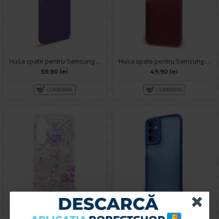
Husa spate pentru Samsung Galaxy A14- Lys case Mov
Husa spate pentru Samsung Galaxy A14- Catwalk Case Visiniu
59.90 lei
49.90 lei
CUMPARA
CUMPARA
Husa spate pentru Samsung Galaxy A14 - Silver Case
Husa spate pentru Samsung Galaxy A14- Catwalk Case Albastru