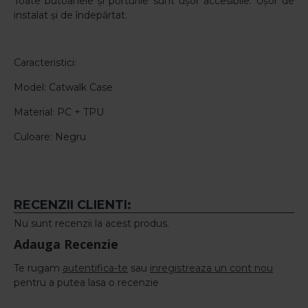
Toate butoanele și porturile sunt ușor accesibile. Ușor de
instalat și de îndepărtat.
Caracteristici:
Model: Catwalk Case
Material: PC + TPU
Culoare: Negru
RECENZII CLIENTI:
Nu sunt recenzii la acest produs.
Adauga Recenzie
Te rugam
autentifica-te
sau
inregistreaza un cont nou
pentru a putea lasa o recenzie