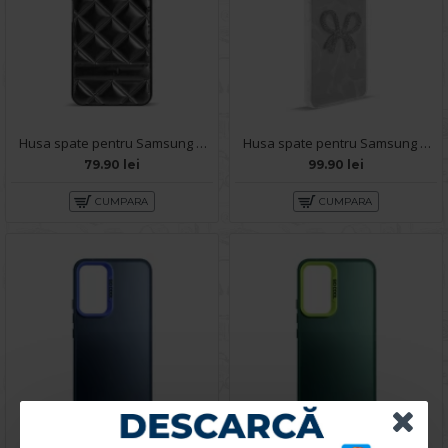
Husa spate pentru Samsung Galaxy A14- Tomo Case Negru
Husa spate pentru Samsung Galaxy A14 - KOOL Case
79.90 lei
99.90 lei
CUMPARA
CUMPARA