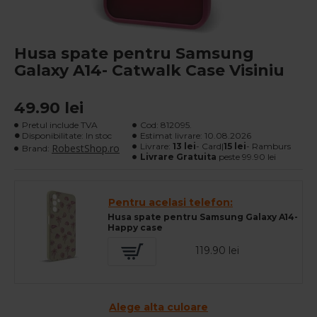
Husa spate pentru Samsung
Galaxy A14- Catwalk Case Visiniu
49.90 lei
Pretul include TVA
Cod:
812095.
Disponibilitate: In stoc
Estimat livrare:
10.08.2026
Livrare:
13 lei
- Card|
15 lei
- Ramburs
RobestShop.ro
Brand:
Livrare Gratuita
peste 99.90 lei
Pentru acelasi telefon:
Husa spate pentru Samsung Galaxy A14-
Happy case
119.90 lei
Alege alta culoare