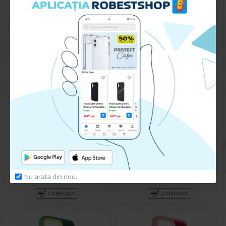
Husa spate pentru Samsung Galaxy A14- Glace case Albastru
Husa spate pentru Samsung Galaxy A14- Glace case Verde
49.90 lei
49.90 lei
CUMPARA
CUMPARA
Husa spate pentru Samsung Galaxy A14- Lito Case Negru
Husa spate pentru Samsung Galaxy A14- Happy case
79.90 lei
119.90 lei
Nu arata din nou.
CUMPARA
CUMPARA